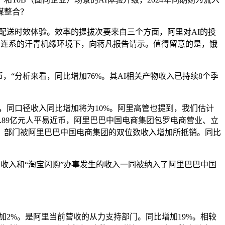
谋整合？
的配送时效体验。效率的提拔次要来自三个方面，阿里对AI的投
场连系的汗青机缘环境下，向蒋凡报告请示。值得留意的是，饿
，“分析来看，同比增加76%。其AI相关产物收入已持续8个季
，同口径收入同比增加将为10%。阿里高管也提到，我们估计
.89亿元人平易近币，阿里巴巴中国电商集团包罗电商营业、立
，部门被阿里巴巴中国电商集团的双位数收入增加所抵销。同比
收入和“淘宝闪购”办事发生的收入一同被纳入了阿里巴巴中国
2%。是阿里当前营收的从力支持部门。同比增加19%。相较