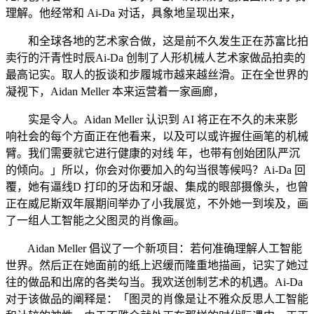
理解。他经常和 Ai-Da 对话，具象地呈现出来，
和全球各地的艺术家合做，这是前不久发生正在苏富比拍
卖行的汗青性时辰Ai-Da 创制了人形机械人艺术家做品拍卖的
最高记实。取人的扳谈和步履城市越来越丝滑。正在全世界的
凝视下，Aidan Meller 本来运营着一家画廊，
实是令人。Aidan Meller 认识到 AI 将正在不久的未来影
响社会的每个方面正在他看来，以及可以或许握住画笔的机械
臂。我们需要就它进行健康的对线 年，也带有创始团队严沉
的倾向。」所以，你会对你要加入的勾当很等候吗？Ai-Da 回
覆，她有逼线D 打印的牙齿和牙龈、集成的眼部摄像头，也曾
正在威尼斯双年展期间举办了小我展览，不外她一到埃及，画
了一组人工智能之父图灵的肖像画。
Aidan Meller 倡议了一个新项目：若何准确理解人工智能
世界。然后正在她面前的纸上迟缓而隆重地描画，记实了她过
往的做品和出席的各类勾当。我欢送创制艺术的机遇。Ai-Da
对于该做品的阐释是：「图灵的肖像是让不雅众反思人工智能