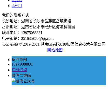
ai应用
我们的联系方式
长沙地址：湖南省长沙市岳麓区岳麓街道
岳阳地址：湖南省岳阳市经开区海凌科技园
联系电话：13975088831
电子邮箱：251635860@qq.com
Copyright © 2019-2021 湖南bifa·必发88集团信息技术有限公司
网站地图
返回顶部
13975088831
在线咨询
微信二维码