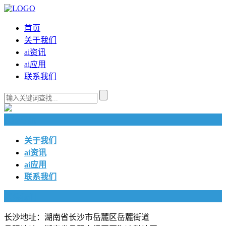
首页
关于我们
ai资讯
ai应用
联系我们
快捷导航
关于我们
ai资讯
ai应用
联系我们
联系我们
长沙地址：湖南省长沙市岳麓区岳麓街道