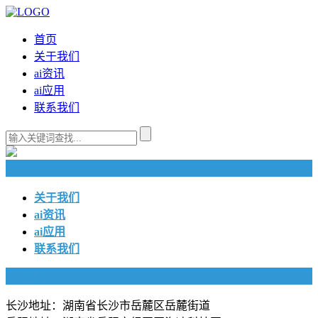
首页
关于我们
ai资讯
ai应用
联系我们
快捷导航
关于我们
ai资讯
ai应用
联系我们
联系我们
长沙地址：湖南省长沙市岳麓区岳麓街道