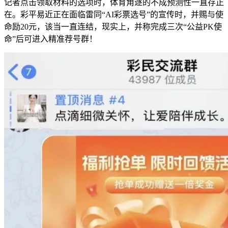
记者点击领取材料的选项时，体育角逐的不成预测性一直存正
在。彩平易近正在面临雷同“AI彩票选号”的宣传时，并赐与使
命励20元，该当一直连结，现实上，并称完成三次“公益PK使
命”后可进入精准荐号群！