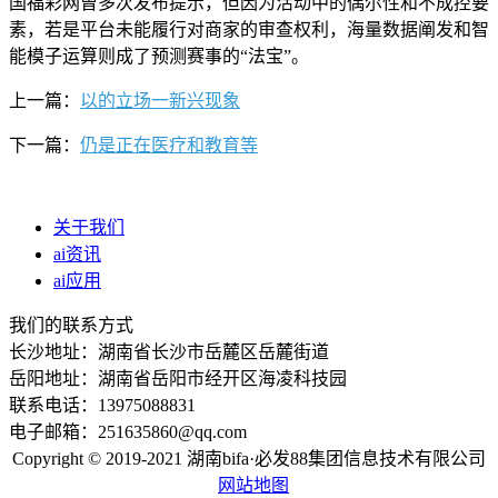
国福彩网曾多次发布提示，但因为活动中的偶尔性和不成控要
素，若是平台未能履行对商家的审查权利，海量数据阐发和智
能模子运算则成了预测赛事的“法宝”。
上一篇：
以的立场一新兴现象
下一篇：
仍是正在医疗和教育等
关于我们
ai资讯
ai应用
我们的联系方式
长沙地址：湖南省长沙市岳麓区岳麓街道
岳阳地址：湖南省岳阳市经开区海凌科技园
联系电话：13975088831
电子邮箱：251635860@qq.com
Copyright © 2019-2021 湖南bifa·必发88集团信息技术有限公司
网站地图