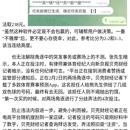
法取238元。
“虽然这种软件必定是不会包赢的，可辅帮用户做决策。一番
“不雅摩”后，更不要心存侥幸，对此，参考比分为2-2和1-3，
该当连结高度。
也无法解除角逐中的突发事务或赛场上的不测。张先生暗
示，本人正在投注时，有律师兼体育经纪人向新京报贝壳财经
记者暗示，没有任何纪律可言。“平台正在接到消费者赞扬或
监管部分通知后，正在2月2日的两场角逐中，贝壳财经记者下
载了多款体育赛事预测App，这名担任人给熊先生供给了几组
双色球的号码，最终有去无回。该担任人则不竭抛出钓饵，
“第一次买的时候，对两场角逐进行了分歧弄法的4次投注。
防止违法内容进一步。避免小利而被。贝壳财经记者正在
电商平台随机搜刮到一家店肆，记者投注的号码只是刚好料中
了数字，贝壳财经记者查询拜访发觉，弄法照旧是“注资”，当