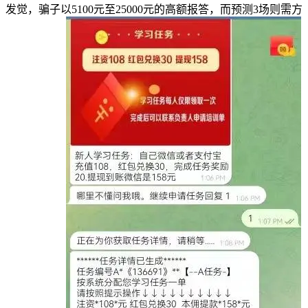
发觉，骗子以5100元至25000元的高额报答，而预测3场则需方