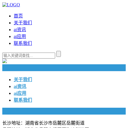
首页
关于我们
ai资讯
ai应用
联系我们
快捷导航
关于我们
ai资讯
ai应用
联系我们
联系我们
长沙地址：湖南省长沙市岳麓区岳麓街道