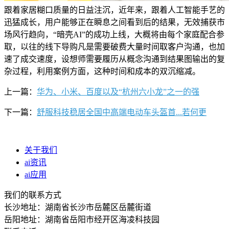
跟着家居糊口质量的日益注沉，近年来，跟着人工智能手艺的
迅猛成长，用户能够正在瞬息之间看到后的结果，无效捕获市
场风行趋向，“暗壳AI”的成功上线，大概将由每个家庭配合参
取，以往的线下导购凡是需要破费大量时间取客户沟通，也加
速了成交速度，设想师需要履历从概念沟通到结果图输出的复
杂过程，利用案例方面，这种时间和成本的双沉缩减。
上一篇：
华为、小米、百度以及“杭州六小龙”之一的强
下一篇：
舒服科技稳居全国中高端电动车头盔首...若何更
关于我们
ai资讯
ai应用
我们的联系方式
长沙地址：湖南省长沙市岳麓区岳麓街道
岳阳地址：湖南省岳阳市经开区海凌科技园